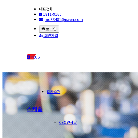
대표전화
1811-9166
jmd33481@naver.com
로그인
회원가입
PLUS
회사소개
스케줄
CEO인사말